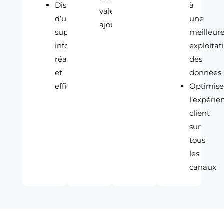
Disposer
à
valeur
d’un
une
ajoutée
support
meilleur
informatique
exploitat
réactif
des
et
données
efficace
Optimise
l’expérie
client
sur
tous
les
canaux