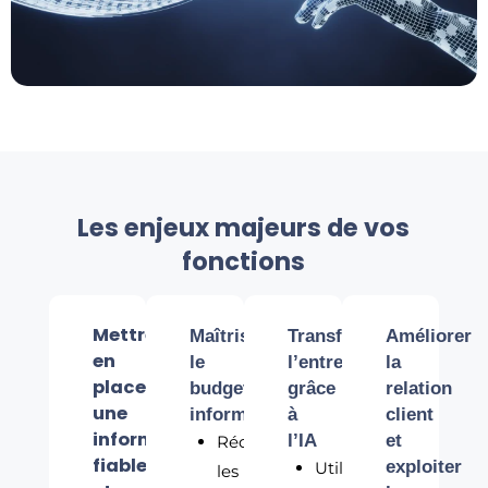
Les enjeux majeurs de vos
fonctions
Mettre
Maîtriser
Transformer
Améliorer
en
le
l’entreprise
la
place
budget
grâce
relation
une
informatique
à
client
informatique
l’IA
et
Réduire
fiable
exploiter
Utiliser
les