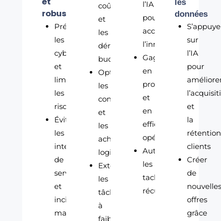
et
les
l’IA
coûts
robuste
données
pour
et
Prévenir
S’appuye
accélérer
les
les
sur
l’innovation
dérives
cyberattaques
l’IA
Gagner
budgétaires
et
pour
en
Optimiser
limiter
améliore
productivité
les
les
l’acquisit
et
contrats
risques
et
en
et
Éviter
la
efficacité
les
les
rétention
opérationnelle
achats
interruptions
clients
Automatiser
logiciels
de
Créer
les
Externaliser
service
de
taches
les
et
nouvelle
récurrentes
tâches
incidents
offres
à
majeurs
grâce
faible