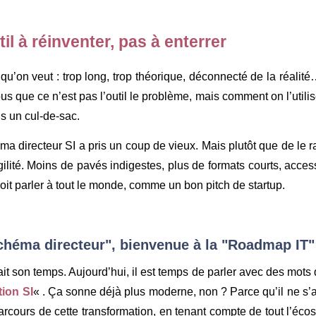
il à réinventer, pas à enterrer
qu’on veut : trop long, trop théorique, déconnecté de la réalité
us que ce n’est pas l’outil le problème, mais comment on l’uti
ns un cul-de-sac.
éma directeur SI a pris un coup de vieux. Mais plutôt que de le ra
ilité. Moins de pavés indigestes, plus de formats courts, acce
doit parler à tout le monde, comme un bon pitch de startup.
schéma directeur", bienvenue à la "Roadmap IT"
ait son temps. Aujourd’hui, il est temps de parler avec des mots
tion SI
« . Ça sonne déjà plus moderne, non ? Parce qu’il ne s’a
 parcours de cette transformation, en tenant compte de tout l’