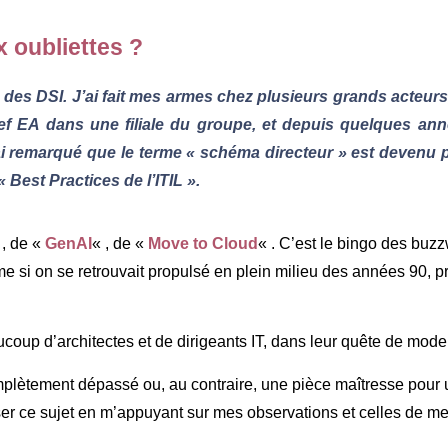
x oubliettes ?
s des DSI. J’ai fait mes armes chez plusieurs grands acteurs
ef EA dans une filiale du groupe, et depuis quelques année
j’ai remarqué que le terme « schéma directeur » est devenu 
 Best Practices de l’ITIL ».
 , de «
GenAI
« , de «
Move to Cloud
« . C’est le bingo des buz
 si on se retrouvait propulsé en plein milieu des années 90, prê
ucoup d’architectes et de dirigeants IT, dans leur quête de mode
omplètement dépassé ou, au contraire, une pièce maîtresse pour u
ser ce sujet en m’appuyant sur mes observations et celles de me